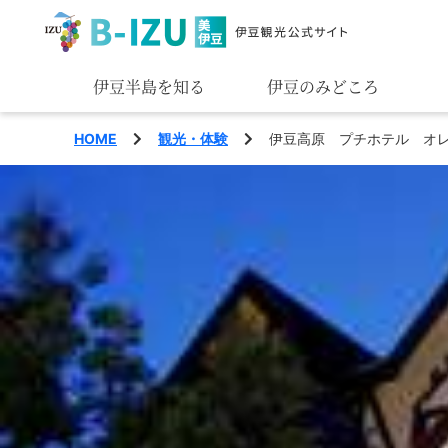
伊豆半島を知る
伊豆のみどころ
みる
HOME
観光・体験
伊豆高原 プチホテル オ
あそぶ
あじわう