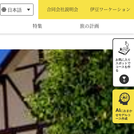
日本語
合同会社説明会
伊豆ワーケーション
特集
旅の計画
モデルコース
宿泊・予約
お気に入り
スポットで
コースを作
旅程作成
る
0
AIルートプランナー
アクセス
AI
におまか
せモデルコ
ース作成