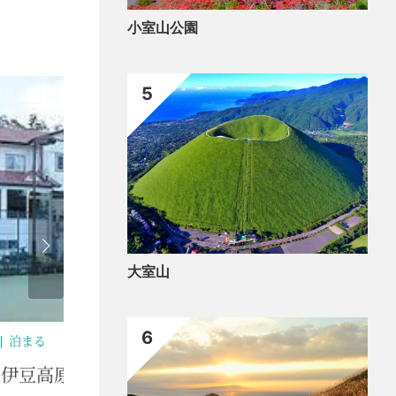
小室山公園
5
大室山
6
泊ま
ゾートホテル ロブィング
伊豆