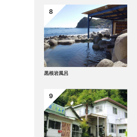
8
黒根岩風呂
9