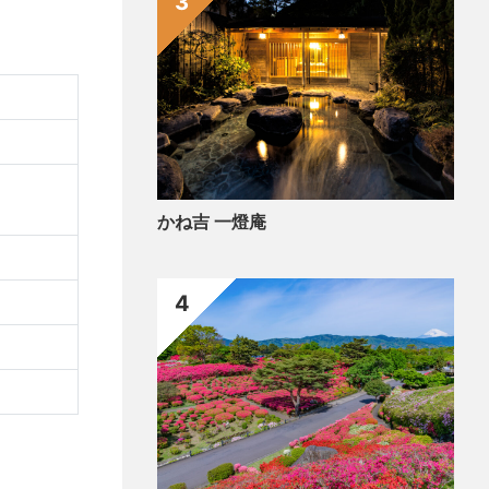
3
かね吉 一燈庵
4