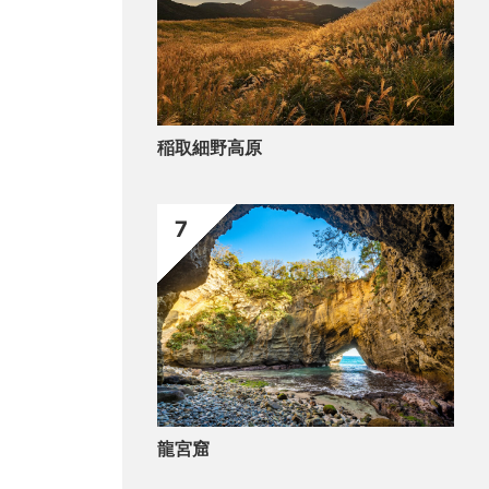
稲取細野高原
7
龍宮窟