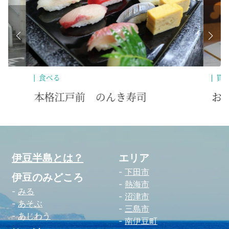
買う
泊
お菓子工房 アルページュ
靑
伊豆半島とは？
エリア
下田市
伊豆のみどころ
熱海市
みる
沼津市
あそぶ
三島市
あじわう
南伊豆町