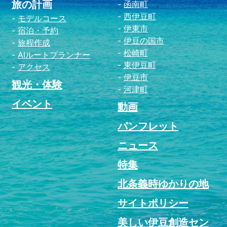
旅の計画
函南町
西伊豆町
モデルコース
伊東市
宿泊・予約
伊豆の国市
旅程作成
松崎町
AIルートプランナー
東伊豆町
アクセス
伊豆市
観光・体験
河津町
イベント
動画
パンフレット
ニュース
特集
北条義時ゆかりの地
サイトポリシー
美しい伊豆創造セン