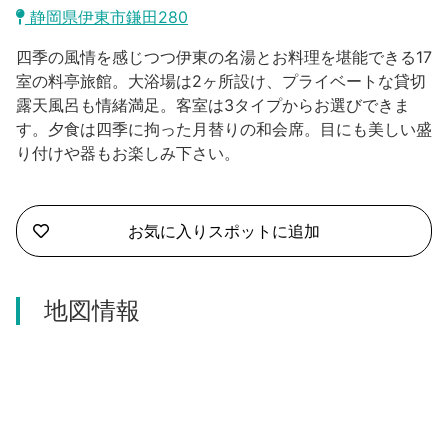
沼津市
静岡県伊東市鎌田280
モデルコース
日本語
四季の風情を感じつつ伊東の名湯とお料理を堪能できる17
三島市
宿泊・予約
室の料亭旅館。大浴場は2ヶ所設け、プライベートな貸切
露天風呂も情緒満足。客室は3タイプからお選びできま
南伊豆町
合同会社説明会
旅程作成
す。夕食は四季に拘った月替りの和会席。目にも美しい盛
り付けや器もお楽しみ下さい。
函南町
AIルートプランナー
伊豆ワーケーション
西伊豆町
アクセス
お気に入りスポットに追加
伊東市
伊豆の国市
地図情報
松崎町
東伊豆町
伊豆市