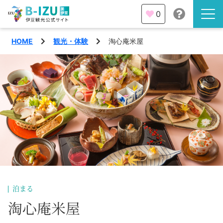
0
HOME
観光・体験
淘心庵米屋
伊豆半島を知る
伊豆のみどころ
みる
観光・体験
あそぶ
イベント
あじわう
エリア
下田市
特集
泊まる
熱海市
淘心庵米屋
旅の計画