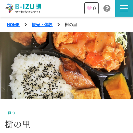
0
HOME
観光・体験
樹の里
伊豆半島を知る
伊豆のみどころ
みる
観光・体験
あそぶ
イベント
あじわう
エリア
下田市
特集
買う
熱海市
樹の里
旅の計画