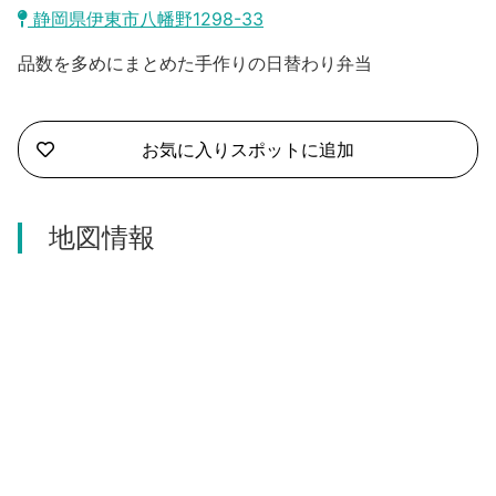
沼津市
静岡県伊東市八幡野1298-33
モデルコース
日本語
品数を多めにまとめた手作りの日替わり弁当
三島市
宿泊・予約
南伊豆町
合同会社説明会
旅程作成
お気に入りスポットに追加
函南町
AIルートプランナー
伊豆ワーケーション
西伊豆町
地図情報
アクセス
伊東市
伊豆の国市
松崎町
東伊豆町
伊豆市