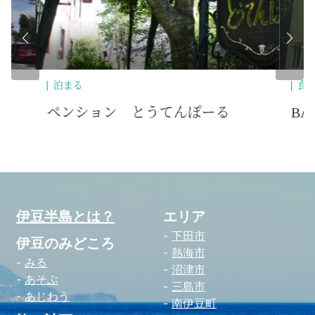
食べる
ペット
歴
BAAN HATAH
野
伊豆半島とは？
エリア
下田市
伊豆のみどころ
熱海市
みる
沼津市
あそぶ
三島市
あじわう
南伊豆町