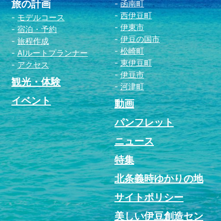
旅の計画
函南町
西伊豆町
モデルコース
伊東市
宿泊・予約
伊豆の国市
旅程作成
松崎町
AIルートプランナー
東伊豆町
アクセス
伊豆市
観光・体験
河津町
イベント
動画
パンフレット
ニュース
特集
北条義時ゆかりの地
サイトポリシー
美しい伊豆創造セン