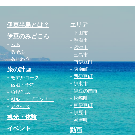
伊豆半島とは？
エリア
下田市
伊豆のみどころ
熱海市
みる
沼津市
あそぶ
三島市
あじわう
南伊豆町
旅の計画
函南町
西伊豆町
モデルコース
伊東市
宿泊・予約
伊豆の国市
旅程作成
松崎町
AIルートプランナー
東伊豆町
アクセス
伊豆市
観光・体験
河津町
イベント
動画