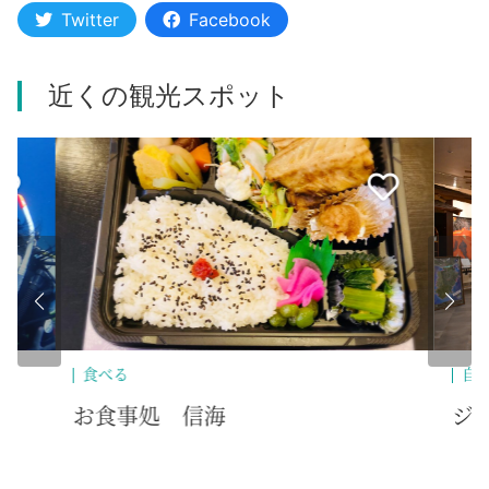
Twitter
Facebook
近くの観光スポット
自然・景勝地
歴史・文化
ペット
買
ジオテラス伊東
(
高