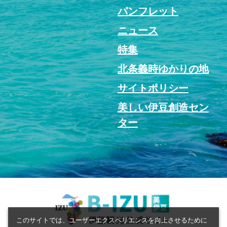
パンフレット
ニュース
特集
北条義時ゆかりの地
サイトポリシー
美しい伊豆創造セン
ター
このサイトでは、ユーザーエクスペリエンスを向上させるために