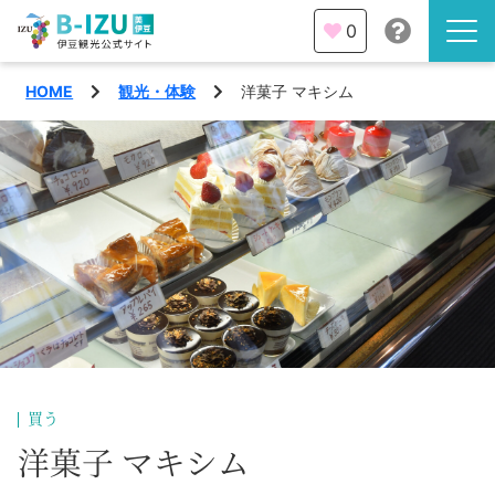
0
HOME
観光・体験
洋菓子 マキシム
伊豆半島を知る
伊豆のみどころ
みる
観光・体験
あそぶ
イベント
あじわう
エリア
下田市
特集
買う
熱海市
洋菓子 マキシム
旅の計画