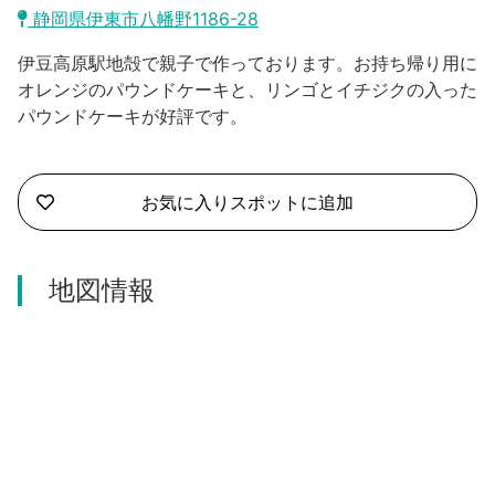
沼津市
静岡県伊東市八幡野1186-28
モデルコース
日本語
伊豆高原駅地殻で親子で作っております。お持ち帰り用に
三島市
宿泊・予約
オレンジのパウンドケーキと、リンゴとイチジクの入った
パウンドケーキが好評です。
南伊豆町
合同会社説明会
旅程作成
函南町
AIルートプランナー
お気に入りスポットに追加
伊豆ワーケーション
西伊豆町
アクセス
伊東市
地図情報
伊豆の国市
松崎町
東伊豆町
伊豆市