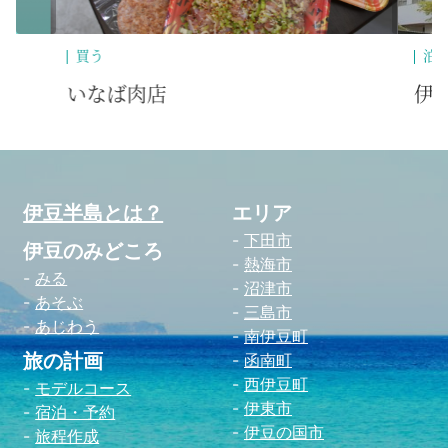
泊まる
温
伊東温泉 大東館
小
伊豆半島とは？
エリア
下田市
伊豆のみどころ
熱海市
みる
沼津市
あそぶ
三島市
あじわう
南伊豆町
旅の計画
函南町
西伊豆町
モデルコース
伊東市
宿泊・予約
伊豆の国市
旅程作成