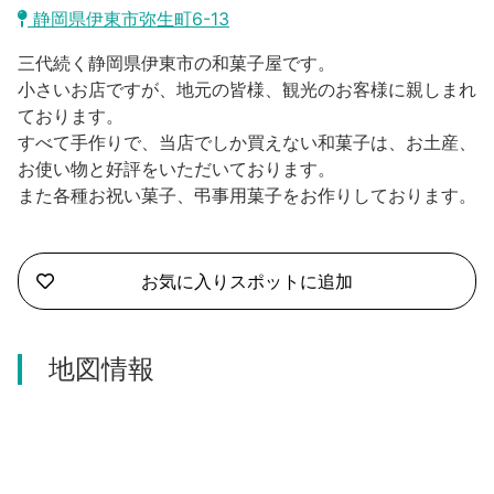
沼津市
静岡県伊東市弥生町6-13
モデルコース
日本語
三代続く静岡県伊東市の和菓子屋です。
三島市
宿泊・予約
小さいお店ですが、地元の皆様、観光のお客様に親しまれ
ております。
南伊豆町
合同会社説明会
旅程作成
すべて手作りで、当店でしか買えない和菓子は、お土産、
お使い物と好評をいただいております。
函南町
AIルートプランナー
また各種お祝い菓子、弔事用菓子をお作りしております。
伊豆ワーケーション
西伊豆町
アクセス
伊東市
お気に入りスポットに追加
伊豆の国市
地図情報
松崎町
東伊豆町
伊豆市