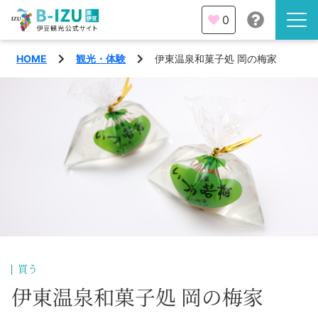
0
HOME
観光・体験
伊東温泉和菓子処 岡の梅家
伊豆半島を知る
伊豆のみどころ
みる
観光・体験
あそぶ
イベント
あじわう
エリア
下田市
特集
買う
熱海市
伊東温泉和菓子処 岡の梅家
旅の計画