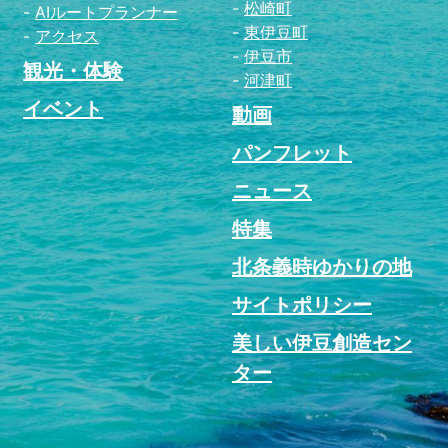
松崎町
AIルートプランナー
東伊豆町
アクセス
伊豆市
観光・体験
河津町
イベント
動画
パンフレット
ニュース
特集
北条義時ゆかりの地
サイトポリシー
美しい伊豆創造セン
ター