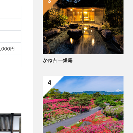
3
000円
かね吉 一燈庵
4