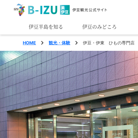
伊豆半島を知る
伊豆のみどころ
みる
HOME
観光・体験
伊豆・伊東 ひもの専門店
あそぶ
あじわう