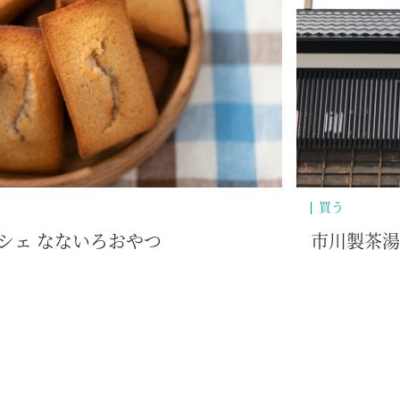
買う
り店
Cuoopy‘s