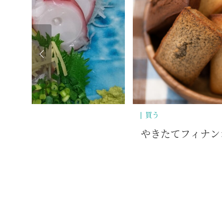
買う
なないろおやつ
市川製茶湯の花通