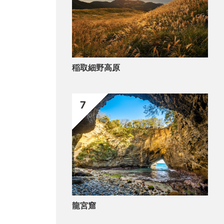
稲取細野高原
7
龍宮窟