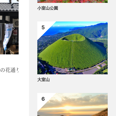
小室山公園
5
食べ
串
大室山
6