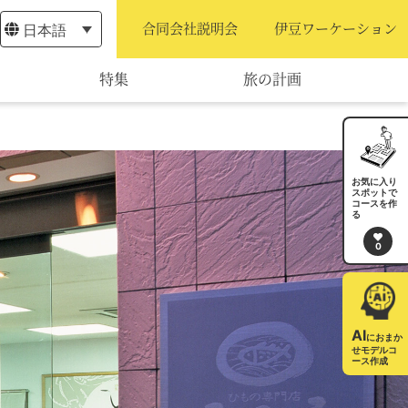
日本語
合同会社説明会
伊豆ワーケーション
特集
旅の計画
モデルコース
宿泊・予約
お気に入り
スポットで
コースを作
旅程作成
る
0
AIルートプランナー
アクセス
AI
におまか
せモデルコ
ース作成