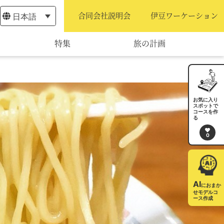
日本語
合同会社説明会
伊豆ワーケーション
特集
旅の計画
モデルコース
宿泊・予約
お気に入り
スポットで
コースを作
旅程作成
る
0
AIルートプランナー
アクセス
AI
におまか
せモデルコ
ース作成