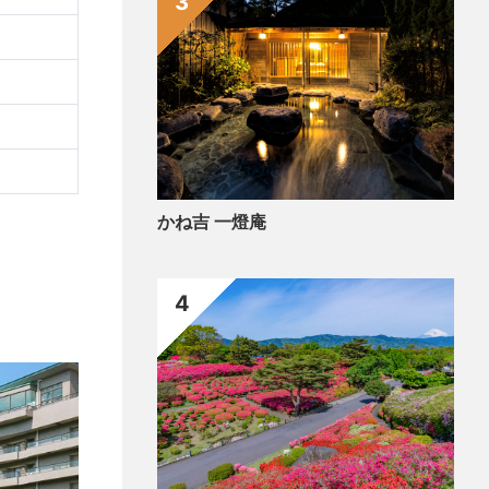
3
かね吉 一燈庵
4