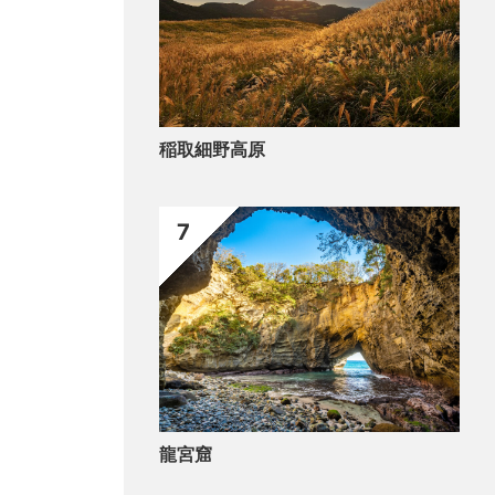
稲取細野高原
7
龍宮窟