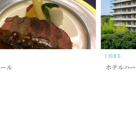
買う
ェスト伊東
ミート