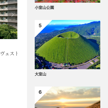
小室山公園
5
デリカショップ 肉のつくばや
大室山
6