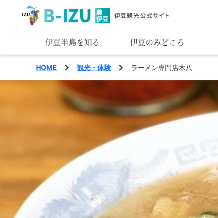
伊豆半島を知る
伊豆のみどころ
みる
HOME
観光・体験
ラーメン専門店木八
あそぶ
あじわう