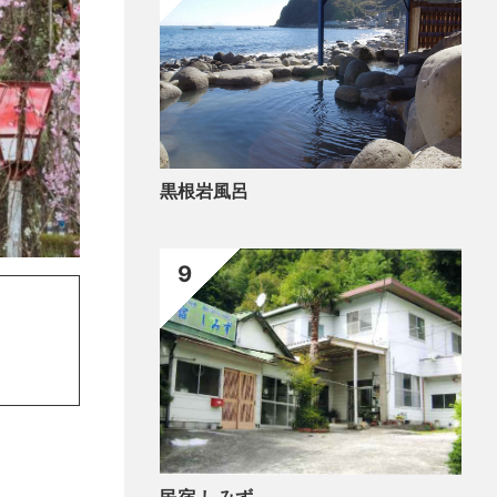
黒根岩風呂
9
民宿 しみず