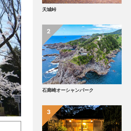
天城峠
2
石廊崎オーシャンパーク
3