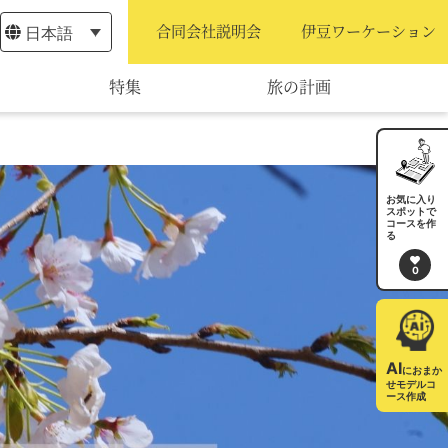
日本語
合同会社説明会
伊豆ワーケーション
特集
旅の計画
モデルコース
宿泊・予約
お気に入り
スポットで
コースを作
旅程作成
る
0
AIルートプランナー
アクセス
AI
におまか
せモデルコ
ース作成