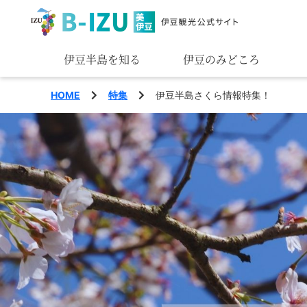
伊豆半島を知る
伊豆のみどころ
みる
HOME
特集
伊豆半島さくら情報特集！
あそぶ
あじわう