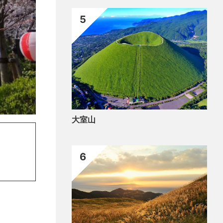
5
大室山
6