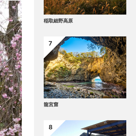
稲取細野高原
7
龍宮窟
8