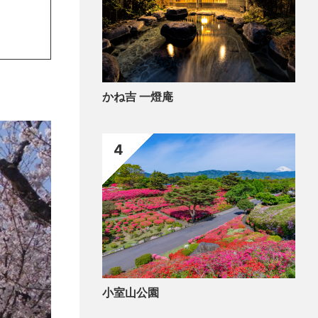
かね吉 一燈庵
4
小室山公園