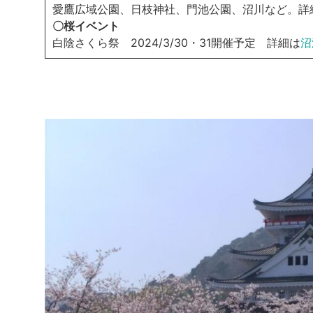
愛鷹広域公園、日枝神社、門池公園、沼川など。詳
〇桜イベント
白陰さくら祭 2024/3/30・31開催予定 詳細は
沼