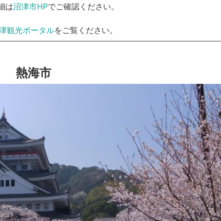
細は
沼津市HP
でご確認ください。
津観光ポータル
をご覧ください。
熱海市