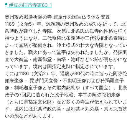
沼津市
伊豆の国市寺家83-1
モデルコース
日本語
奥州攻め戦勝祈願の寺 運慶作の国宝仏５体を安置
三島市
宿泊・予約
1189（文治5）年、源頼朝の奥州攻めの成功を祈って、北
条時政が建立した寺院。次第に北条氏の氏寺的性格を強く
南伊豆町
合同会社説明会
旅程作成
持つようになり、二代執権北条義時や三代執権北条泰時に
よって堂塔が整備され、浄土様式の壮大な寺院となってい
函南町
AIルートプランナー
きました。戦火にあって堂宇は失われたましたが、発掘調
伊豆ワーケーション
査で大御堂・南新御堂・南塔・池畔などの跡が明らかにな
西伊豆町
アクセス
っています。境内は国指定史跡に指定されています。
寺には1186（文治2）年、運慶が30代の時に造った阿弥陀
伊東市
如来坐像・ 毘沙門天立像・不動明王像および矜羯羅童子
像・制吒迦童子像とその胎内銘札や（すべて国宝）、北条
伊豆の国市
政子の7回忌に造られた政子地蔵、本堂の阿弥陀如来像
（ともに県指定文化財）など多くの寺宝が伝えられていま
松崎町
す。境内には北条時政の墓・足利茶々丸の墓・茶々丸首洗
いの池などがあります。
東伊豆町
伊豆市