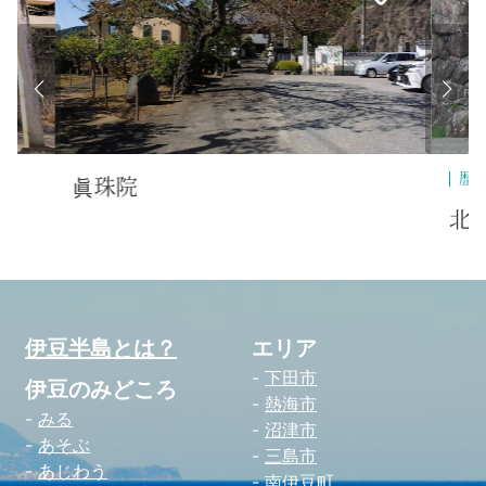
歴史・文化
伝
北条政子産湯の井戸
伊豆半島とは？
エリア
下田市
伊豆のみどころ
熱海市
みる
沼津市
あそぶ
三島市
あじわう
南伊豆町