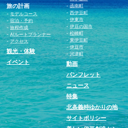
旅の計画
函南町
西伊豆町
モデルコース
伊東市
宿泊・予約
伊豆の国市
旅程作成
松崎町
AIルートプランナー
東伊豆町
アクセス
伊豆市
観光・体験
河津町
イベント
動画
パンフレット
ニュース
特集
北条義時ゆかりの地
サイトポリシー