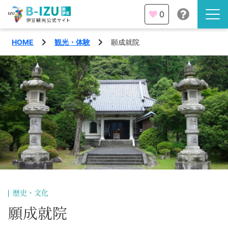
0
HOME
観光・体験
願成就院
伊豆半島を知る
伊豆のみどころ
みる
観光・体験
あそぶ
イベント
あじわう
エリア
下田市
特集
歴史・文化
熱海市
願成就院
旅の計画