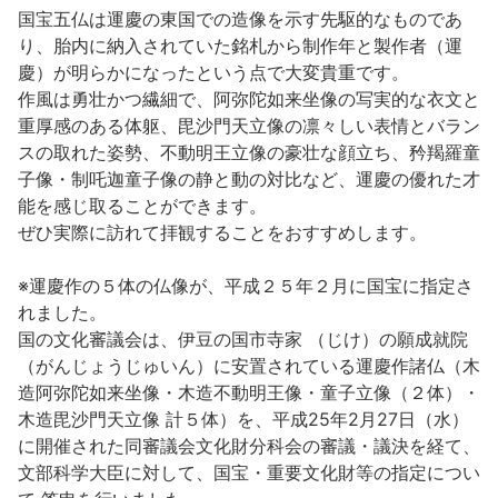
国宝五仏は運慶の東国での造像を示す先駆的なものであ
り、胎内に納入されていた銘札から制作年と製作者（運
河津町
慶）が明らかになったという点で大変貴重です。
作風は勇壮かつ繊細で、阿弥陀如来坐像の写実的な衣文と
重厚感のある体躯、毘沙門天立像の凛々しい表情とバラン
スの取れた姿勢、不動明王立像の豪壮な顔立ち、矜羯羅童
子像・制吒迦童子像の静と動の対比など、運慶の優れた才
能を感じ取ることができます。
ぜひ実際に訪れて拝観することをおすすめします。
※運慶作の５体の仏像が、平成２５年２月に国宝に指定さ
れました。
国の文化審議会は、伊豆の国市寺家 （じけ）の願成就院
（がんじょうじゅいん）に安置されている運慶作諸仏（木
造阿弥陀如来坐像・木造不動明王像・童子立像（２体）・
木造毘沙門天立像 計５体）を、平成25年2月27日（水）
に開催された同審議会文化財分科会の審議・議決を経て、
文部科学大臣に対して、国宝・重要文化財等の指定につい