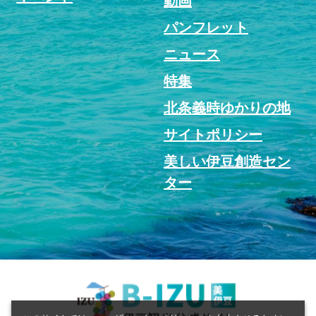
動画
パンフレット
ニュース
特集
北条義時ゆかりの地
サイトポリシー
美しい伊豆創造セン
ター