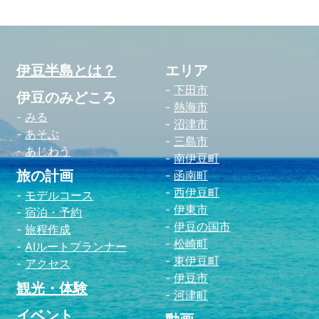
伊豆半島とは？
エリア
下田市
伊豆のみどころ
熱海市
みる
沼津市
あそぶ
三島市
あじわう
南伊豆町
旅の計画
函南町
西伊豆町
モデルコース
伊東市
宿泊・予約
伊豆の国市
旅程作成
松崎町
AIルートプランナー
東伊豆町
アクセス
伊豆市
観光・体験
河津町
イベント