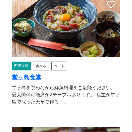
西伊豆町
食べる
ペット
堂ヶ島食堂
堂ヶ島を眺めながら鮮魚料理をご堪能ください。
愛犬同伴可能席が2テーブルあります。 店主が堂ヶ
島で採った天草で作る「…