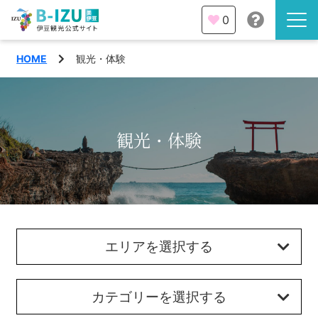
0
HOME
観光・体験
伊豆半島を知る
伊豆のみどころ
みる
観光・体験
観光・体験
あそぶ
イベント
あじわう
エリア
エリアを選択する
下田市
特集
熱海市
カテゴリーを選択する
旅の計画