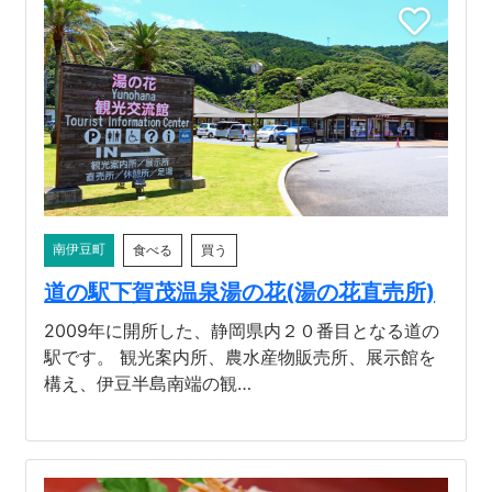
南伊豆町
食べる
買う
道の駅下賀茂温泉湯の花(湯の花直売所)
2009年に開所した、静岡県内２０番目となる道の
駅です。 観光案内所、農水産物販売所、展示館を
構え、伊豆半島南端の観…