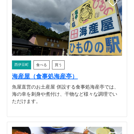
西伊豆町
食べる
買う
海産屋（食事処海産亭）
魚屋直営のお土産屋 併設する食事処海産亭では、
海の幸を刺身や煮付け、干物など様々な調理でい
ただけます。