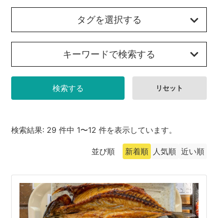
沼津市
モデルコース
タグを選択する
日本語
三島市
宿泊・予約
キーワードで検索する
南伊豆町
合同会社説明会
旅程作成
函南町
AIルートプランナー
伊豆ワーケーション
西伊豆町
アクセス
伊東市
検索結果: 29 件中 1〜12 件を表示しています。
伊豆の国市
並び順
新着順
人気順
近い順
松崎町
東伊豆町
伊豆市