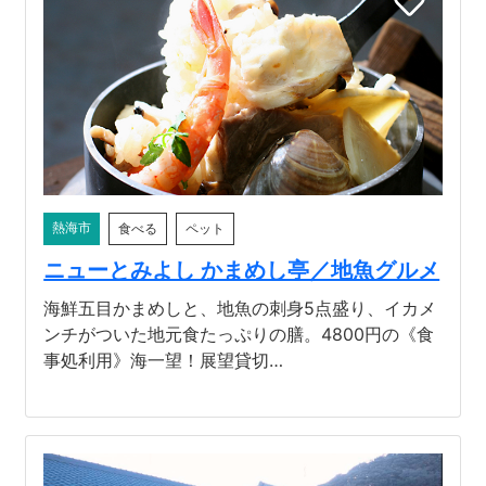
熱海市
食べる
ペット
ニューとみよし かまめし亭／地魚グルメ
海鮮五目かまめしと、地魚の刺身5点盛り、イカメ
ンチがついた地元食たっぷりの膳。4800円の《食
事処利用》海一望！展望貸切…