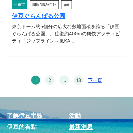
伊東市
閒暇/體驗/戶外
pet
伊豆ぐらんぱる公園
東京ドーム約5個分の広大な敷地面積を誇る「伊豆
ぐらんぱる公園」。往復約400mの爽快アクティビ
ティ「ジップライン～風KA…
1
2
...
13
下一頁
了解伊豆半島
活動
伊豆的看點
最新消息