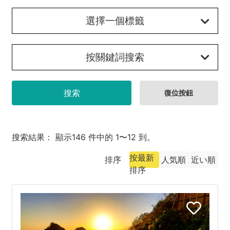
熱海市
選擇一個標籤
河津町
東伊豆町
按關鍵詞搜索
合同会社説明会
伊東市
南伊豆町
下田市
搜索結果： 顯示146 件中的 1〜12 到。
坎南町
按最新
排序
人気順
近い順
排序
伊豆市
伊豆之國市
三島市