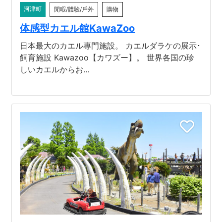
河津町
閒暇/體驗/戶外
購物
体感型カエル館KawaZoo
日本最大のカエル專門施設。 カエルダラケの展示･
飼育施設 Kawazoo【カワズー】。 世界各国の珍
しいカエルからお…