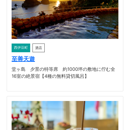
西伊豆町
酒店
至善天遊
堂ヶ島 夕景の特等席 約1000坪の敷地に佇む全
16室の絶景宿【4種の無料貸切風呂】