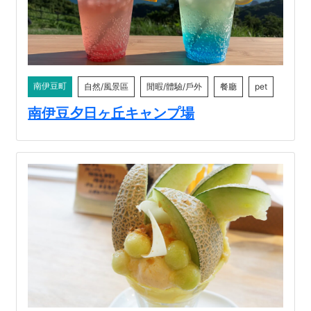
南伊豆町
自然/風景區
閒暇/體驗/戶外
餐廳
pet
南伊豆夕日ヶ丘キャンプ場