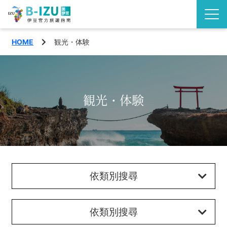
HOME
観光・体験
了解伊豆半島
伊豆的看點
觀賞
観光・体験
活動
玩樂
地區
品味
西伊豆町
特輯
依類別搜尋
沼津市
旅遊計畫
松崎町
依類別搜尋
交通指南
繁體中文