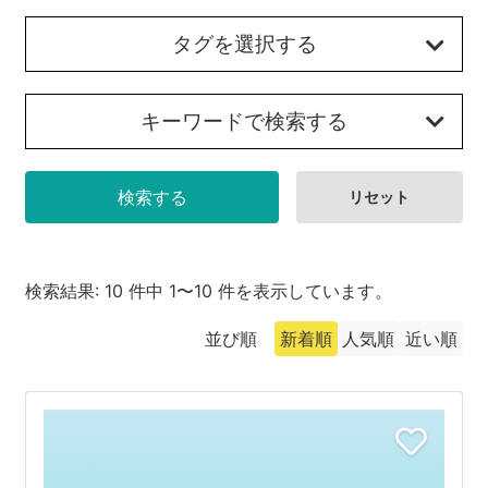
沼津市
モデルコース
タグを選択する
日本語
三島市
宿泊・予約
キーワードで検索する
南伊豆町
合同会社説明会
旅程作成
函南町
AIルートプランナー
伊豆ワーケーション
西伊豆町
アクセス
伊東市
検索結果: 10 件中 1〜10 件を表示しています。
伊豆の国市
並び順
新着順
人気順
近い順
松崎町
東伊豆町
伊豆市