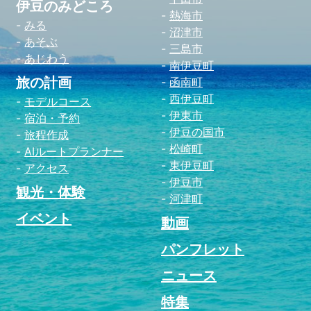
伊豆のみどころ
熱海市
みる
沼津市
あそぶ
三島市
あじわう
南伊豆町
旅の計画
函南町
西伊豆町
モデルコース
伊東市
宿泊・予約
伊豆の国市
旅程作成
松崎町
AIルートプランナー
東伊豆町
アクセス
伊豆市
観光・体験
河津町
イベント
動画
パンフレット
ニュース
特集