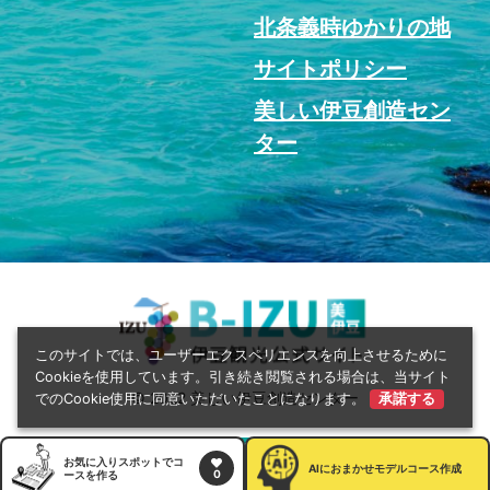
北条義時ゆかりの地
サイトポリシー
美しい伊豆創造セン
ター
このサイトでは、ユーザーエクスペリエンスを向上させるために
Cookieを使用しています。引き続き閲覧される場合は、当サイト
© 2022 美しい伊豆創造センター
でのCookie使用に同意いただいたことになります。
承諾する
お気に入りスポットでコ
AI
におまかせモデルコース作成
0
ースを作る