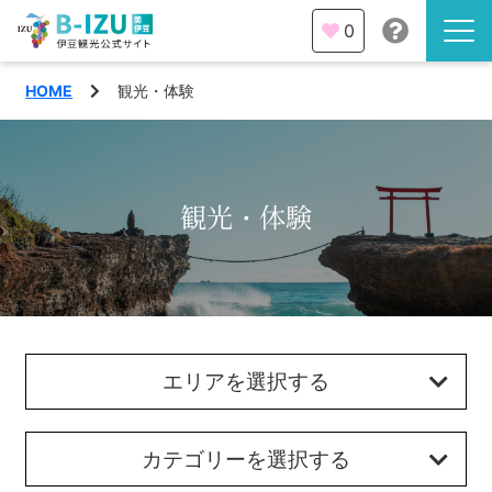
0
HOME
観光・体験
伊豆半島を知る
伊豆のみどころ
みる
観光・体験
観光・体験
あそぶ
イベント
あじわう
エリア
エリアを選択する
下田市
特集
熱海市
カテゴリーを選択する
旅の計画