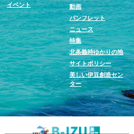
イベント
動画
パンフレット
ニュース
特集
北条義時ゆかりの地
サイトポリシー
美しい伊豆創造セン
ター