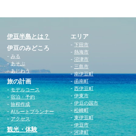
伊豆半島とは？
エリア
下田市
伊豆のみどころ
熱海市
みる
沼津市
あそぶ
三島市
あじわう
南伊豆町
旅の計画
函南町
西伊豆町
モデルコース
伊東市
宿泊・予約
伊豆の国市
旅程作成
松崎町
AIルートプランナー
東伊豆町
アクセス
伊豆市
観光・体験
河津町