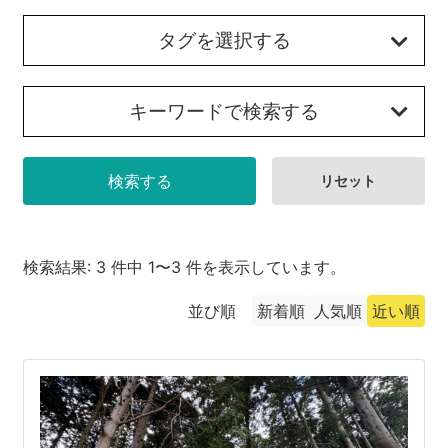
沼津市
モデルコース
タグを選択する
日本語
三島市
宿泊・予約
キーワードで検索する
南伊豆町
合同会社説明会
旅程作成
函南町
AIルートプランナー
伊豆ワーケーション
西伊豆町
アクセス
伊東市
検索結果: 3 件中 1〜3 件を表示しています。
伊豆の国市
並び順
新着順
人気順
近い順
松崎町
東伊豆町
伊豆市