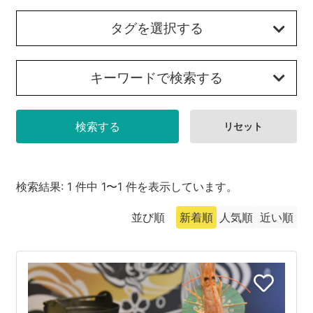
沼津市
モデルコース
タグを選択する
日本語
三島市
宿泊・予約
キーワードで検索する
南伊豆町
合同会社説明会
旅程作成
函南町
AIルートプランナー
伊豆ワーケーション
西伊豆町
アクセス
伊東市
検索結果: 1 件中 1〜1 件を表示しています。
伊豆の国市
並び順
新着順
人気順
近い順
松崎町
東伊豆町
伊豆市