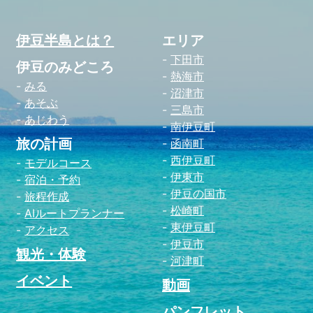
伊豆半島とは？
エリア
下田市
伊豆のみどころ
熱海市
みる
沼津市
あそぶ
三島市
あじわう
南伊豆町
旅の計画
函南町
西伊豆町
モデルコース
伊東市
宿泊・予約
伊豆の国市
旅程作成
松崎町
AIルートプランナー
東伊豆町
アクセス
伊豆市
観光・体験
河津町
イベント
動画
パンフレット