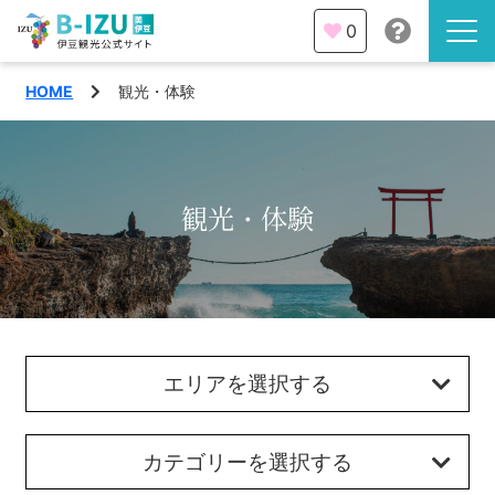
0
HOME
観光・体験
伊豆半島を知る
伊豆のみどころ
みる
観光・体験
観光・体験
あそぶ
イベント
あじわう
エリア
エリアを選択する
下田市
特集
熱海市
カテゴリーを選択する
旅の計画