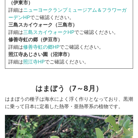
（伊東市）
詳細は
ニューヨークランプミュージアム＆フラワーガ
ーデンHP
でご確認ください。
三島スカイウォーク（三島市）
詳細は
三島スカイウォークHP
でご確認ください。
修善寺虹の郷（伊豆市）
詳細は
修善寺虹の郷HP
でご確認ください。
照江寺あじさい園（沼津市）
詳細は
照江寺HP
でご確認ください。
はまぼう（7～8月）
はまぼうの種子は海水によく浮く作りとなっており、黒潮
に乗って日本に定着した熱帯・亜熱帯系の植物です。