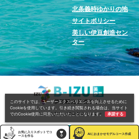
北条義時ゆかりの地
サイトポリシー
美しい伊豆創造セン
ター
このサイトでは、ユーザーエクスペリエンスを向上させるために
Cookieを使用しています。引き続き閲覧される場合は、当サイト
© 2022 美しい伊豆創造センター
でのCookie使用に同意いただいたことになります。
承諾する
お気に入りスポットでコ
AI
におまかせモデルコース作成
0
ースを作る