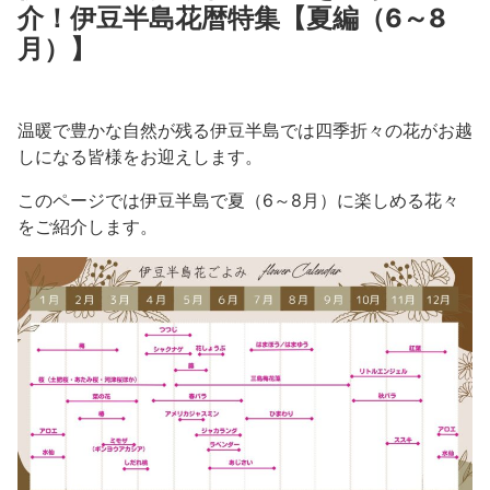
介！伊豆半島花暦特集【夏編（6～8
沼津市
モデルコース
月）】
日本語
三島市
宿泊・予約
南伊豆町
合同会社説明会
温暖で豊かな自然が残る伊豆半島では四季折々の花がお越
旅程作成
しになる皆様をお迎えします。
函南町
AIルートプランナー
このページでは伊豆半島で夏（6～8月）に楽しめる花々
伊豆ワーケーション
西伊豆町
をご紹介します。
アクセス
伊東市
伊豆の国市
松崎町
東伊豆町
伊豆市