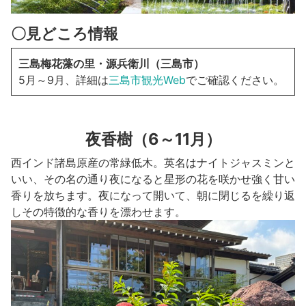
〇見どころ情報
三島梅花藻の里・源兵衛川（三島市）
5月～9月、詳細は
三島市観光Web
でご確認ください。
夜香樹（6～11月）
西インド諸島原産の常緑低木。英名はナイトジャスミンと
いい、その名の通り夜になると星形の花を咲かせ強く甘い
香りを放ちます。夜になって開いて、朝に閉じるを繰り返
しその特徴的な香りを漂わせます。