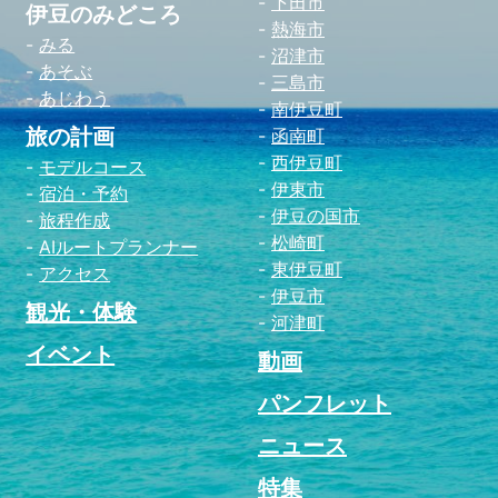
下田市
伊豆のみどころ
熱海市
みる
沼津市
あそぶ
三島市
あじわう
南伊豆町
旅の計画
函南町
西伊豆町
モデルコース
伊東市
宿泊・予約
伊豆の国市
旅程作成
松崎町
AIルートプランナー
東伊豆町
アクセス
伊豆市
観光・体験
河津町
イベント
動画
パンフレット
ニュース
特集