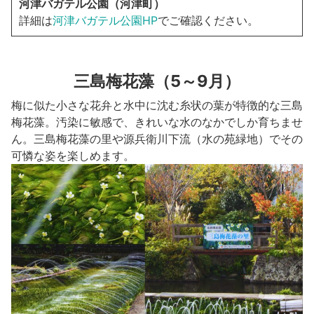
河津バガテル公園（河津町）
詳細は
河津バガテル公園HP
でご確認ください。
三島梅花藻（5～9月）
梅に似た小さな花弁と水中に沈む糸状の葉が特徴的な三島
梅花藻。汚染に敏感で、きれいな水のなかでしか育ちませ
ん。三島梅花藻の里や源兵衛川下流（水の苑緑地）でその
可憐な姿を楽しめます。