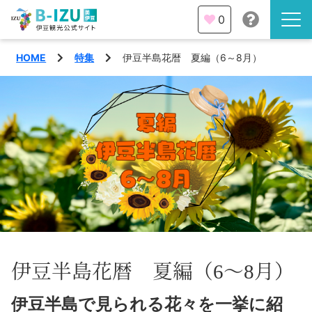
0
HOME
特集
伊豆半島花暦 夏編（6～8月）
伊豆半島を知る
伊豆のみどころ
みる
観光・体験
あそぶ
イベント
あじわう
エリア
下田市
特集
伊豆半島花暦 夏編（6～8月）
熱海市
旅の計画
伊豆半島で見られる花々を一挙に紹