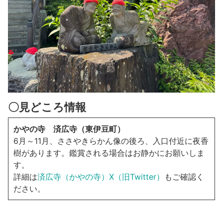
〇見どころ情報
かやの寺 済広寺（東伊豆町）
6月～11月、ささやきらかん像の後ろ、入口付近に夜香
樹があります。鑑賞される場合はお静かにお願いしま
す。
詳細は
済広寺（かやの寺）X（旧Twitter）
もご確認く
ださい。