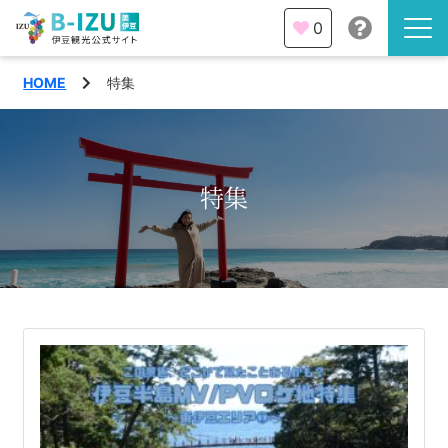
0
HOME
特集
伊豆半島を知る
伊豆のみどころ
みる
特集
観光・体験
あそぶ
イベント
あじわう
エリア
下田市
特集
熱海市
旅の計画