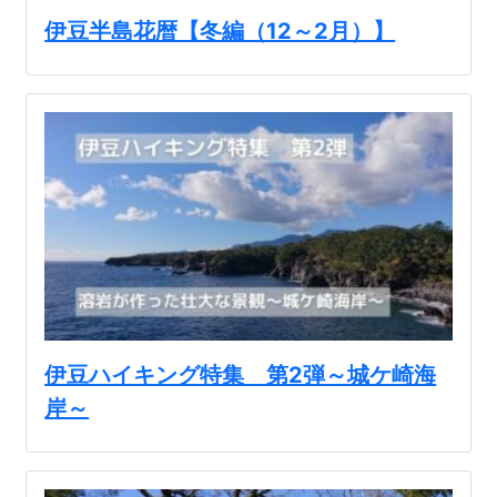
伊豆半島花暦【冬編（12～2月）】
河津町
伊豆ハイキング特集 第2弾～城ケ崎海
岸～