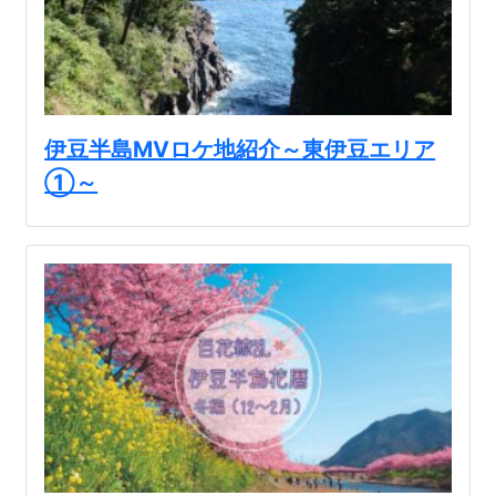
沼津市
モデルコース
日本語
三島市
宿泊・予約
南伊豆町
合同会社説明会
旅程作成
伊豆半島MVロケ地紹介～東伊豆エリア
函南町
①～
AIルートプランナー
伊豆ワーケーション
西伊豆町
アクセス
伊東市
伊豆の国市
松崎町
東伊豆町
伊豆市