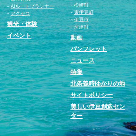
松崎町
AIルートプランナー
東伊豆町
アクセス
伊豆市
観光・体験
河津町
イベント
動画
パンフレット
ニュース
特集
北条義時ゆかりの地
サイトポリシー
美しい伊豆創造セン
ター