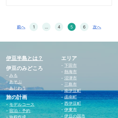
前へ
1
…
4
5
6
次へ
伊豆半島とは？
エリア
下田市
伊豆のみどころ
熱海市
みる
沼津市
あそぶ
三島市
あじわう
南伊豆町
旅の計画
函南町
西伊豆町
モデルコース
伊東市
宿泊・予約
伊豆の国市
旅程作成