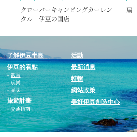
クローバーキャンピングカーレン
扇
タル 伊豆の国店
了解伊豆半島
活動
伊豆的看點
最新消息
觀賞
特輯
玩樂
網站政策
品味
旅遊計畫
美好伊豆創造中心
交通指南