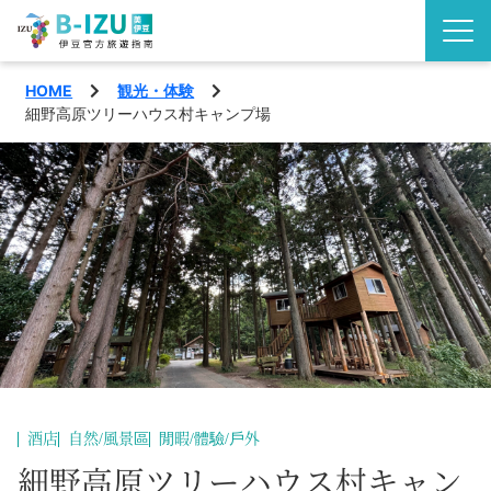
HOME
観光・体験
了解伊豆半島
細野高原ツリーハウス村キャンプ場
伊豆的看點
觀賞
活動
玩樂
地區
品味
西伊豆町
特輯
沼津市
旅遊計畫
酒店
自然/風景區
閒暇/體驗/戶外
松崎町
交通指南
細野高原ツリーハウス村キャン
繁體中文