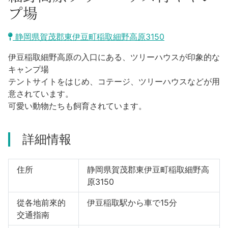
熱海市
プ場
河津町
静岡県賀茂郡東伊豆町稲取細野高原3150
東伊豆町
伊豆稲取細野高原の入口にある、ツリーハウスが印象的な
合同会社説明会
キャンプ場
伊東市
テントサイトをはじめ、コテージ、ツリーハウスなどが用
意されています。
南伊豆町
可愛い動物たちも飼育されています。
下田市
詳細情報
坎南町
住所
静岡県賀茂郡東伊豆町稲取細野高
伊豆市
原3150
伊豆之國市
從各地前來的
伊豆稲取駅から車で15分
交通指南
三島市