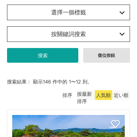
熱海市
選擇一個標籤
河津町
東伊豆町
按關鍵詞搜索
合同会社説明会
伊東市
南伊豆町
下田市
搜索結果： 顯示146 件中的 1〜12 到。
坎南町
按最新
排序
人気順
近い順
排序
伊豆市
伊豆之國市
三島市