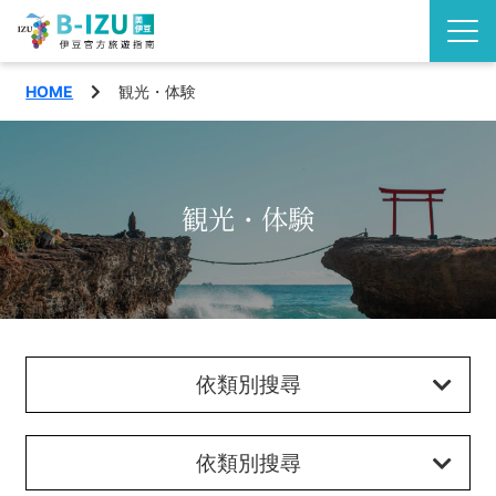
HOME
観光・体験
了解伊豆半島
伊豆的看點
觀賞
観光・体験
活動
玩樂
地區
品味
西伊豆町
特輯
依類別搜尋
沼津市
旅遊計畫
松崎町
依類別搜尋
交通指南
繁體中文