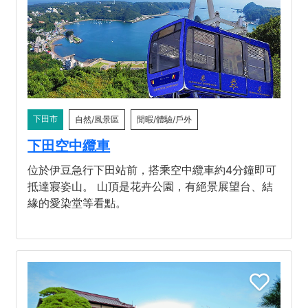
下田市
自然/風景區
閒暇/體驗/戶外
下田空中纜車
位於伊豆急行下田站前，搭乘空中纜車約4分鐘即可
抵達寢姿山。 山頂是花卉公園，有絕景展望台、結
緣的愛染堂等看點。