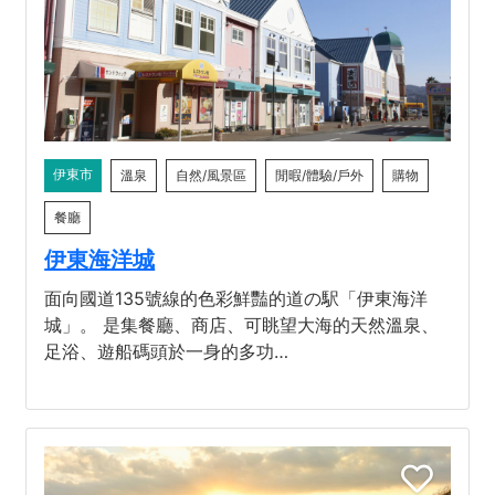
伊東市
溫泉
自然/風景區
閒暇/體驗/戶外
購物
餐廳
伊東海洋城
面向國道135號線的色彩鮮豔的道の駅「伊東海洋
城」。 是集餐廳、商店、可眺望大海的天然溫泉、
足浴、遊船碼頭於一身的多功…