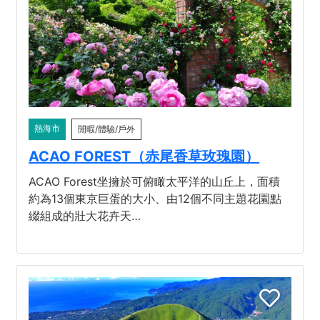
熱海市
閒暇/體驗/戶外
ACAO FOREST（赤尾香草玫瑰園）
ACAO Forest坐擁於可俯瞰太平洋的山丘上，面積
約為13個東京巨蛋的大小、由12個不同主題花園點
綴組成的壯大花卉天…