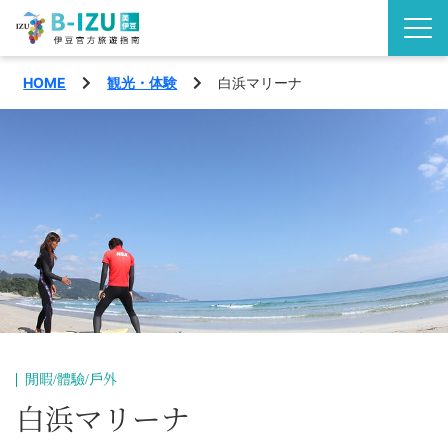
HOME
観光・体験
白浜マリーナ
了解伊豆半島
伊豆的看點
觀賞
活動
玩樂
地區
品味
西伊豆町
特輯
沼津市
旅遊計畫
閒暇/體驗/戶外
松崎町
白浜マリーナ
交通指南
繁體中文