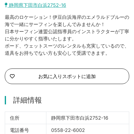
熱海市
静岡県下田市白浜2752-16
河津町
最高のロケーション！伊豆白浜海岸のエメラルドブルーの
海で一緒にサーフィンを楽しんでみませんか！
東伊豆町
日本サーフィン連盟公認指導員のインストラクターが丁寧
合同会社説明会
に分かりやすく指導いたします。
伊東市
ボード、ウェットスーツのレンタルも充実しているので、
道具をお持ちでない方も安心して受講できます。
南伊豆町
下田市
お気に入りスポットに追加
坎南町
詳細情報
伊豆市
伊豆之國市
住所
静岡県下田市白浜2752-16
電話番号
0558-22-6002
三島市