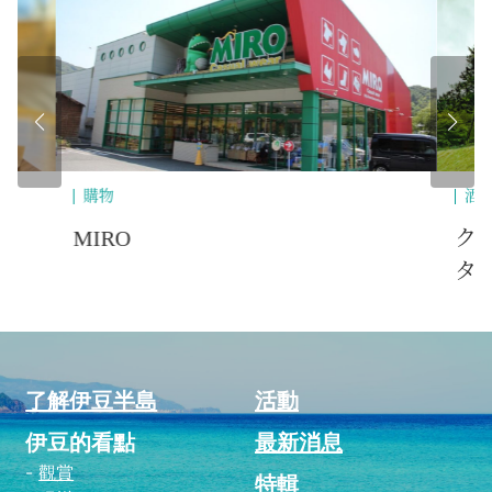
購物
酒
MIRO
ク
タ
了解伊豆半島
活動
伊豆的看點
最新消息
觀賞
特輯