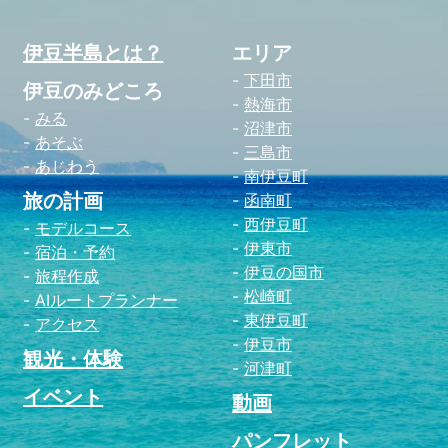
伊豆半島とは？
エリア
下田市
伊豆のみどころ
熱海市
みる
沼津市
あそぶ
三島市
あじわう
南伊豆町
旅の計画
函南町
西伊豆町
モデルコース
伊東市
宿泊・予約
伊豆の国市
旅程作成
松崎町
AIルートプランナー
東伊豆町
アクセス
伊豆市
観光・体験
河津町
イベント
動画
パンフレット