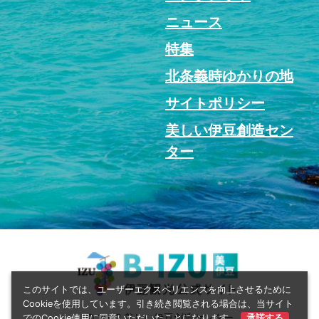
ニュース
特集
北条義時ゆかりの地
サイトポリシー
美しい伊豆創造セン
ター
このサイトでは、ユーザーエクスペリエンスを向上させるために
Cookieを使用しています。引き続き閲覧される場合は、当サイト
© 2022 美しい伊豆創造センター
でのCookie使用に同意いただいたことになります。
承諾する