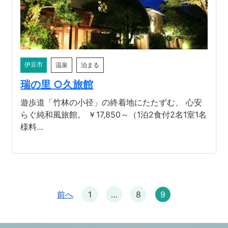
伊豆市
温泉
泊まる
瑞の里 ○久旅館
遊歩道「竹林の小径」の終着地にたたずむ、 心安
らぐ純和風旅館。 ￥17,850～（1泊2食付2名1室1名
様料…
前へ
1
…
8
9