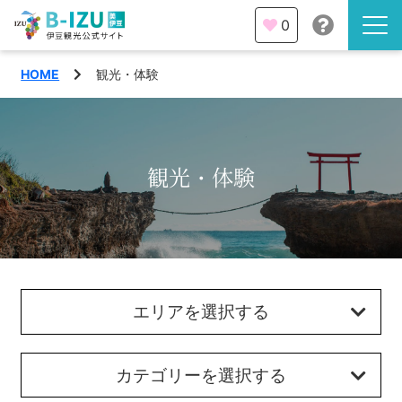
0
HOME
観光・体験
伊豆半島を知る
伊豆のみどころ
みる
観光・体験
観光・体験
あそぶ
イベント
あじわう
エリア
エリアを選択する
下田市
特集
熱海市
カテゴリーを選択する
旅の計画