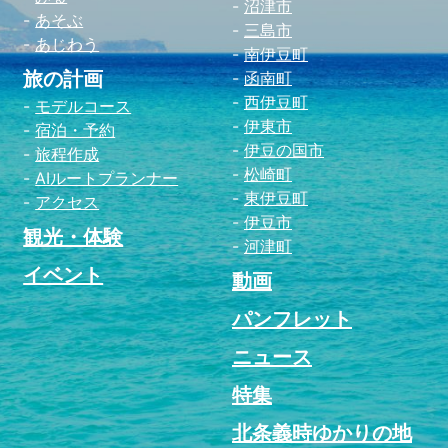
沼津市
あそぶ
三島市
あじわう
南伊豆町
旅の計画
函南町
西伊豆町
モデルコース
伊東市
宿泊・予約
伊豆の国市
旅程作成
松崎町
AIルートプランナー
東伊豆町
アクセス
伊豆市
観光・体験
河津町
イベント
動画
パンフレット
ニュース
特集
北条義時ゆかりの地