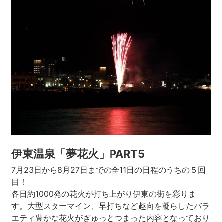
伊東温泉「夢花火」PART5
7月23日から8月27日までの全11日の日程のうちの５回
目！
各日約1000発の花火が打ち上がり伊東の街を彩りま
す。大型スターマイン、早打ちなど趣向を凝らしたバラ
エティ豊かな花火がぎゅっとつまった内容となっており