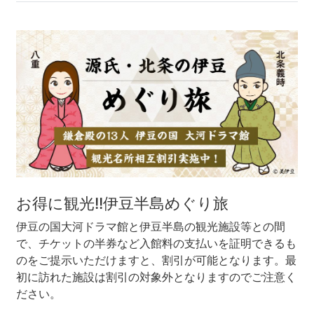
沼津市
モデルコース
日本語
三島市
宿泊・予約
南伊豆町
合同会社説明会
旅程作成
函南町
AIルートプランナー
伊豆ワーケーション
西伊豆町
アクセス
伊東市
お得に観光!!伊豆半島めぐり旅
伊豆の国市
伊豆の国大河ドラマ館と伊豆半島の観光施設等との間
で、チケットの半券など入館料の支払いを証明できるも
松崎町
のをご提示いただけますと、割引が可能となります。最
初に訪れた施設は割引の対象外となりますのでご注意く
東伊豆町
ださい。
伊豆市