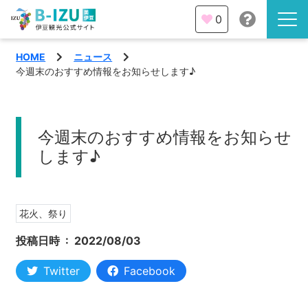
0
HOME
ニュース
伊豆半島を知る
今週末のおすすめ情報をお知らせします♪
伊豆のみどころ
みる
今週末のおすすめ情報をお知らせ
観光・体験
します♪
あそぶ
イベント
あじわう
花火、祭り
エリア
投稿日時 :
2022/08/03
下田市
特集
Twitter
Facebook
熱海市
旅の計画