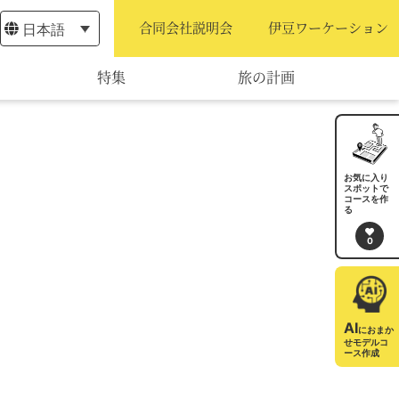
日本語
合同会社説明会
伊豆ワーケーション
特集
旅の計画
モデルコース
宿泊・予約
お気に入り
スポットで
コースを作
旅程作成
る
0
AIルートプランナー
アクセス
AI
におまか
せモデルコ
ース作成