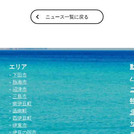
ニュース一覧に戻る
エリア
下田市
熱海市
沼津市
三島市
南伊豆町
函南町
西伊豆町
伊東市
伊豆の国市