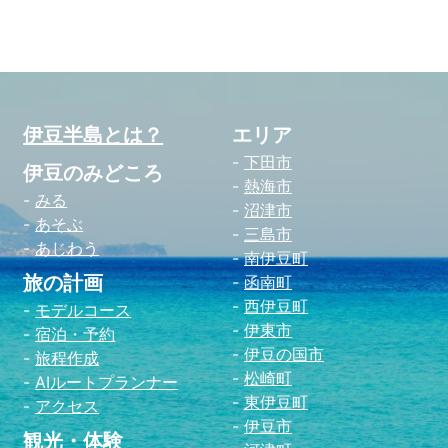
伊豆半島とは？
エリア
下田市
伊豆のみどころ
熱海市
みる
沼津市
あそぶ
三島市
あじわう
南伊豆町
旅の計画
函南町
西伊豆町
モデルコース
伊東市
宿泊・予約
伊豆の国市
旅程作成
松崎町
AIルートプランナー
東伊豆町
アクセス
伊豆市
観光・体験