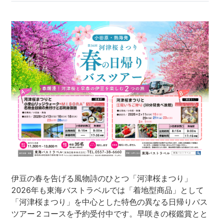
沼津市
モデルコース
日本語
三島市
宿泊・予約
南伊豆町
合同会社説明会
旅程作成
函南町
AIルートプランナー
伊豆ワーケーション
西伊豆町
アクセス
伊東市
伊豆の国市
松崎町
伊豆の春を告げる風物詩のひとつ「河津桜まつり」
2026年も東海バストラベルでは「着地型商品」として
東伊豆町
「河津桜まつり」を中心とした特色の異なる日帰りバス
ツアー２コースを予約受付中です。早咲きの桜鑑賞とと
伊豆市