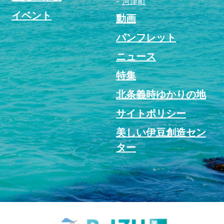
河津町
イベント
動画
パンフレット
ニュース
特集
北条義時ゆかりの地
サイトポリシー
美しい伊豆創造セン
ター