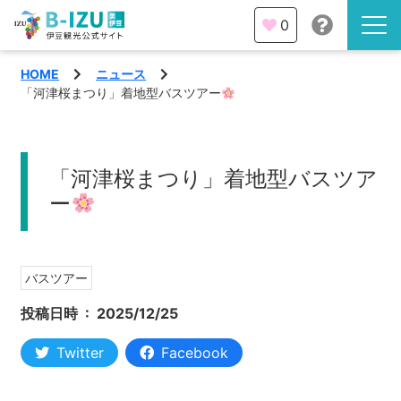
0
HOME
ニュース
伊豆半島を知る
「河津桜まつり」着地型バスツアー
伊豆のみどころ
みる
「河津桜まつり」着地型バスツア
観光・体験
ー
あそぶ
イベント
あじわう
バスツアー
エリア
投稿日時 :
2025/12/25
下田市
特集
Twitter
Facebook
熱海市
旅の計画