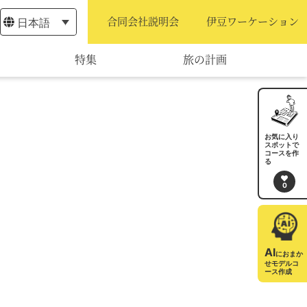
日本語
合同会社説明会
伊豆ワーケーション
特集
旅の計画
モデルコース
宿泊・予約
お気に入り
スポットで
コースを作
旅程作成
る
0
AIルートプランナー
アクセス
AI
におまか
せモデルコ
ース作成