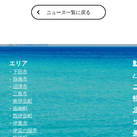
ニュース一覧に戻る
エリア
下田市
熱海市
沼津市
三島市
南伊豆町
函南町
西伊豆町
伊東市
伊豆の国市