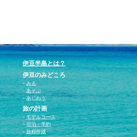
伊豆半島とは？
伊豆のみどころ
みる
あそぶ
あじわう
旅の計画
モデルコース
宿泊・予約
旅程作成