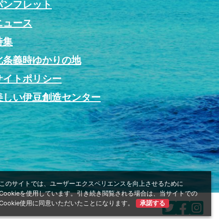
パンフレット
ニュース
特集
北条義時ゆかりの地
サイトポリシー
美しい伊豆創造センター
このサイトでは、ユーザーエクスペリエンスを向上させるために
Cookieを使用しています。引き続き閲覧される場合は、当サイトでの
Cookie使用に同意いただいたことになります。
承諾する