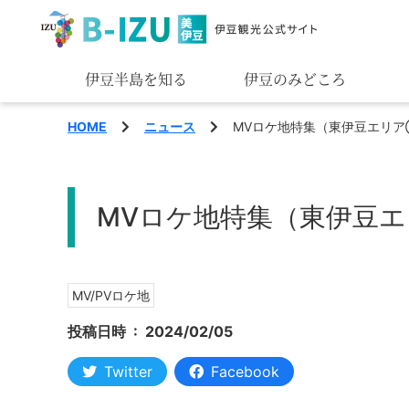
伊豆半島を知る
伊豆のみどころ
みる
HOME
ニュース
MVロケ地特集（東伊豆エリ
あそぶ
MVロケ地特集（東伊豆
あじわう
MV/PVロケ地
投稿日時 :
2024/02/05
Twitter
Facebook