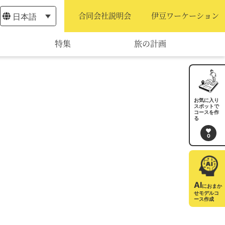
日本語
合同会社説明会
伊豆ワーケーション
特集
旅の計画
モデルコース
宿泊・予約
お気に入り
スポットで
コースを作
旅程作成
る
0
AIルートプランナー
アクセス
AI
におまか
せモデルコ
ース作成