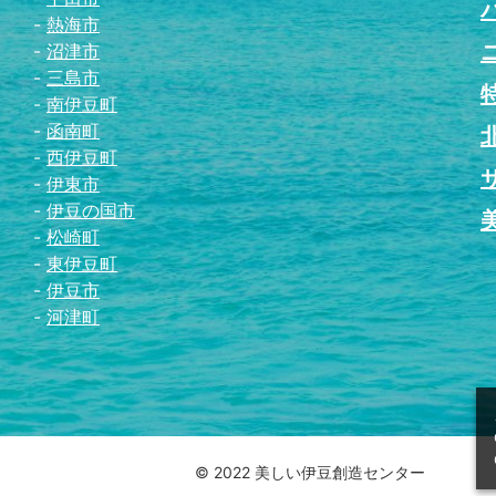
熱海市
沼津市
三島市
南伊豆町
函南町
西伊豆町
伊東市
伊豆の国市
松崎町
東伊豆町
伊豆市
河津町
© 2022 美しい伊豆創造センター