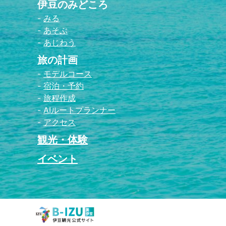
伊豆のみどころ
みる
あそぶ
あじわう
旅の計画
モデルコース
宿泊・予約
旅程作成
AIルートプランナー
アクセス
観光・体験
イベント