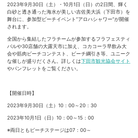
2023年9月30日（土）・10月1日（日）の2日間、輝く
白砂と透き通った海水が美しい吉佐美大浜（下田市）を
河津町
舞台に、参加型ビーチイベント”アロハシャワー”が開催
されます。
全国から集結したフラチームが参加するフラフェスティ
バルや30店舗の大露天市に加え、コカコーラ早飲み大
会や筋肉ビーチコンテスト、ビーチ綱引き等、ユニーク
な催しが盛りだくさん。詳しくは
下田市観光協会サイト
やパンフレットをご覧ください。
【開催日時】
2023年9月30日（土）10：00～20：30
2023年10月1日（日）10：00～15：00
※両日ともビーチステージは07：00～