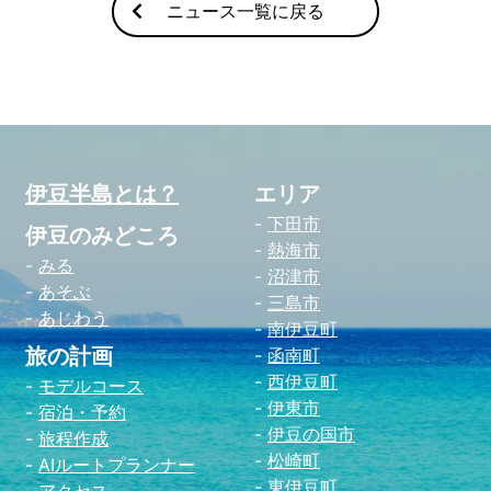
ニュース一覧に戻る
伊豆半島とは？
エリア
下田市
伊豆のみどころ
熱海市
みる
沼津市
あそぶ
三島市
あじわう
南伊豆町
旅の計画
函南町
西伊豆町
モデルコース
伊東市
宿泊・予約
伊豆の国市
旅程作成
松崎町
AIルートプランナー
東伊豆町