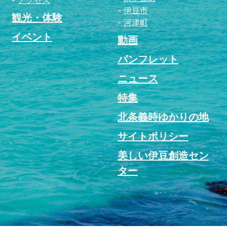
アクセス
伊豆市
観光・体験
河津町
イベント
動画
パンフレット
ニュース
特集
北条義時ゆかりの地
サイトポリシー
美しい伊豆創造セン
ター