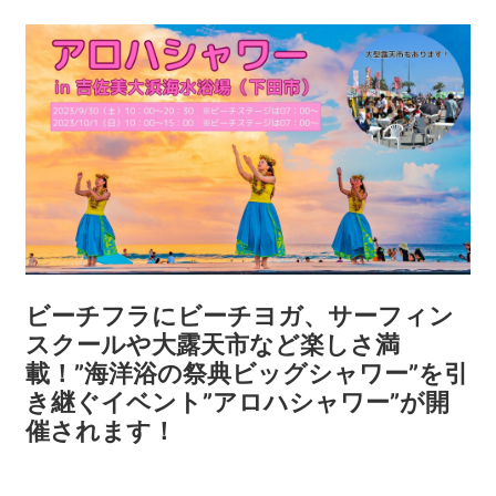
沼津市
モデルコース
日本語
三島市
宿泊・予約
南伊豆町
合同会社説明会
旅程作成
函南町
AIルートプランナー
伊豆ワーケーション
西伊豆町
アクセス
伊東市
ビーチフラにビーチヨガ、サーフィン
伊豆の国市
スクールや大露天市など楽しさ満
載！”海洋浴の祭典ビッグシャワー”を引
松崎町
き継ぐイベント”アロハシャワー”が開
催されます！
東伊豆町
伊豆市