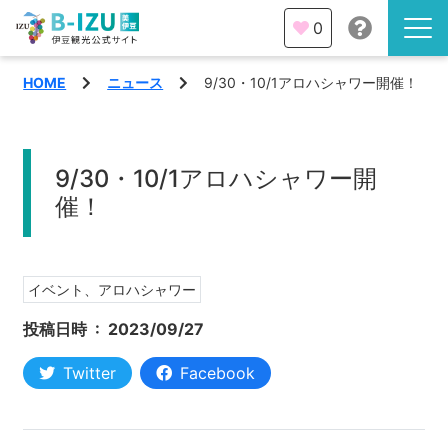
0
HOME
ニュース
9/30・10/1アロハシャワー開催！
伊豆半島を知る
伊豆のみどころ
9/30・10/1アロハシャワー開
みる
観光・体験
催！
あそぶ
イベント
あじわう
イベント、アロハシャワー
エリア
投稿日時 :
2023/09/27
下田市
特集
Twitter
Facebook
熱海市
旅の計画