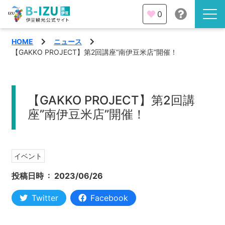
0
HOME
ニュース
伊豆半島を知る
【GAKKO PROJECT】第2回講座”南伊豆米店”開催！
伊豆のみどころ
みる
【GAKKO PROJECT】第2回講
観光・体験
座”南伊豆米店”開催！
あそぶ
イベント
あじわう
イベント
エリア
投稿日時 :
2023/06/26
下田市
特集
Twitter
Facebook
熱海市
旅の計画