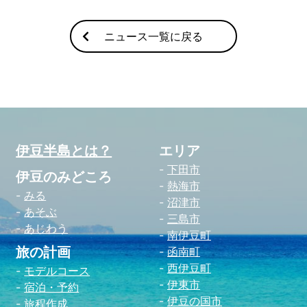
ニュース一覧に戻る
伊豆半島とは？
エリア
下田市
伊豆のみどころ
熱海市
みる
沼津市
あそぶ
三島市
あじわう
南伊豆町
旅の計画
函南町
西伊豆町
モデルコース
伊東市
宿泊・予約
伊豆の国市
旅程作成