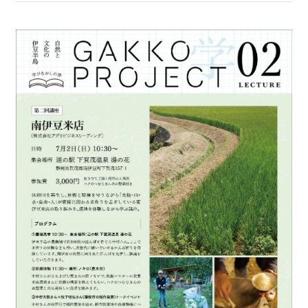
沼津市
モデルコース
日本語
三島市
宿泊・予約
南伊豆町
合同会社説明会
旅程作成
函南町
AIルートプランナー
伊豆ワーケーション
西伊豆町
アクセス
伊東市
伊豆の国市
松崎町
東伊豆町
伊豆市