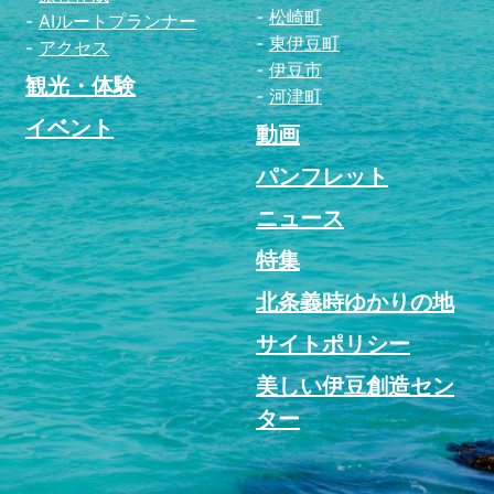
松崎町
AIルートプランナー
東伊豆町
アクセス
伊豆市
観光・体験
河津町
イベント
動画
パンフレット
ニュース
特集
北条義時ゆかりの地
サイトポリシー
美しい伊豆創造セン
ター