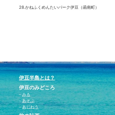
28.かねふくめんたいパーク伊豆（函南町）
伊豆半島とは？
伊豆のみどころ
みる
あそぶ
あじわう