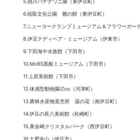
5.熱川バナナワニ園（東伊豆町）
6.稲取文化公園 雛の館（東伊豆町）
7.ニューヨークランプミュージアム＆フラワーガー
8.伊豆テディベア・ミュージアム（伊東市）
9.下田海中水族館（下田市）
10.MoBS黒船ミュージアム（下田市）
11.上原美術館（下田市）
12.体感型動物園iZoo（河津町）
13.農林水産物直売所 湯の花（南伊豆町）
14.伊豆の長八美術館（松崎町）
15.黄金崎クリスタルパーク（西伊豆町）
16.土肥金山（伊豆市）