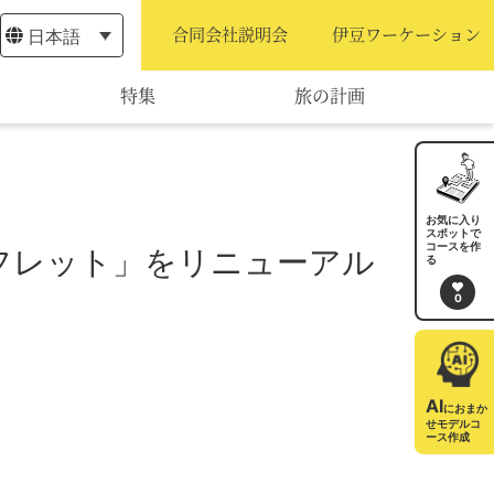
日本語
合同会社説明会
伊豆ワーケーション
特集
旅の計画
モデルコース
宿泊・予約
お気に入り
スポットで
コースを作
フレット」をリニューアル
旅程作成
る
0
AIルートプランナー
アクセス
AI
におまか
せモデルコ
ース作成