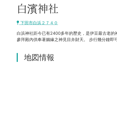
白濱神社
下田市白浜２７４０
白浜神社距今已有2400多年的歷史，是伊豆最古老的
參拜殿內供奉著姻緣之神見目弁財天。 步行幾分鐘即
地図情報