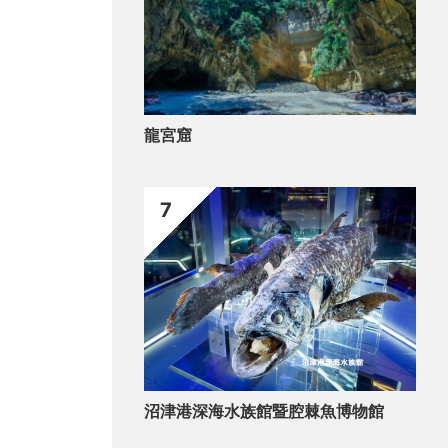
龍宮窟
7
沼津港深海水族館暨腔棘魚博物館