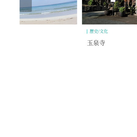
閒暇/體驗/戶外
自然/
伊豆郵輪