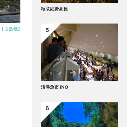
稻取細野高原
5
閒暇
 開國下田港
下
沼津魚市 INO
6