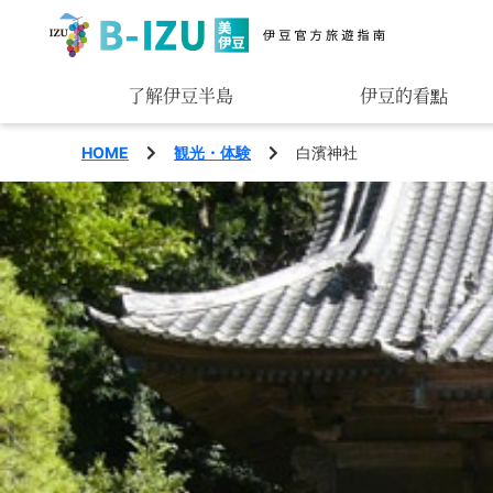
了解伊豆半島
伊豆的看點
觀賞
HOME
観光・体験
白濱神社
玩樂
品味