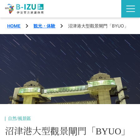
HOME
観光・体験
沼津港大型觀景閘門「BYUO」
了解伊豆半島
伊豆的看點
觀賞
活動
玩樂
地區
品味
西伊豆町
特輯
沼津市
旅遊計畫
自然/風景區
松崎町
沼津港大型觀景閘門「BYUO」
交通指南
繁體中文