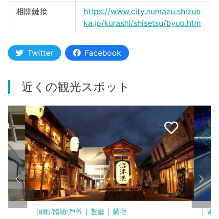
相關鏈接
https://www.city.numazu.shizuo
ka.jp/kurashi/shisetsu/byuo.htm
Twitter
Facebook
近くの観光スポット
閒暇/體驗/戶外
餐廳
購物
閒暇