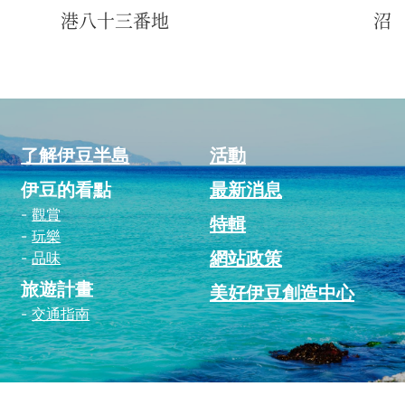
港八十三番地
沼
了解伊豆半島
活動
伊豆的看點
最新消息
觀賞
特輯
玩樂
網站政策
品味
旅遊計畫
美好伊豆創造中心
交通指南