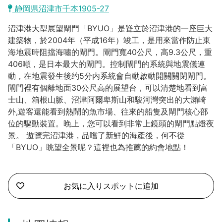
熱海市
静岡県沼津市千本1905-27
河津町
沼津港大型展望閘門「BYUO」是聳立於沼津港的一座巨大
建築物，於2004年（平成16年）竣工，是用來當作防止東
東伊豆町
海地震時阻擋海嘯的閘門。閘門寬40公尺，高9.3公尺，重
合同会社説明会
406噸，是日本最大的閘門。控制閘門的系統與地震儀連
伊東市
動，在地震發生後约5分内系統會自動啟動開關關閉閘門。
閘門裡有個離地面30公尺高的展望台，可以清楚地看到富
南伊豆町
士山、箱根山脈、沼津阿爾卑斯山和駿河灣突出的大瀨崎
外,遊客還能看到熱鬧的魚市場、往來的船隻及閘門核心部
下田市
位的驅動裝置。晚上，您可以看到非常上鏡頭的閘門點燈夜
景。 遊覽完沼津港，品嚐了新鮮的海產後，何不從
坎南町
「BYUO」眺望全景呢？這裡也為推薦的約會地點！
伊豆市
お気に入りスポットに追加
伊豆之國市
三島市