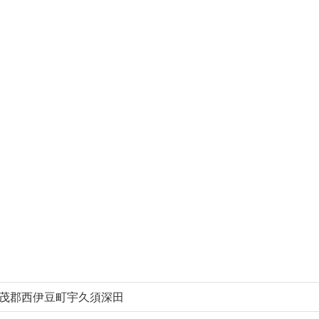
茂郡西伊豆町宇久須深田