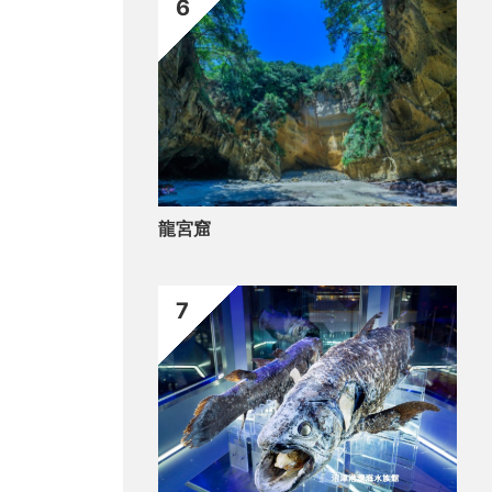
6
龍宮窟
7