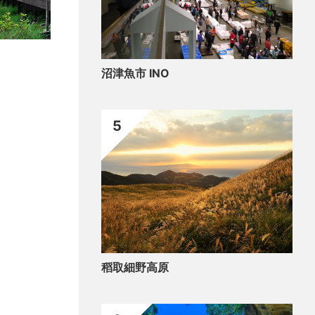
歷史
沼津魚市 INO
土
5
稻取細野高原