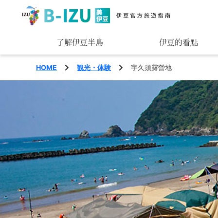
了解伊豆半島
伊豆的看點
觀賞
HOME
観光・体験
宇久須露營地
玩樂
品味