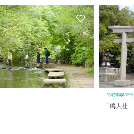
歷史/文化
三嶋大社