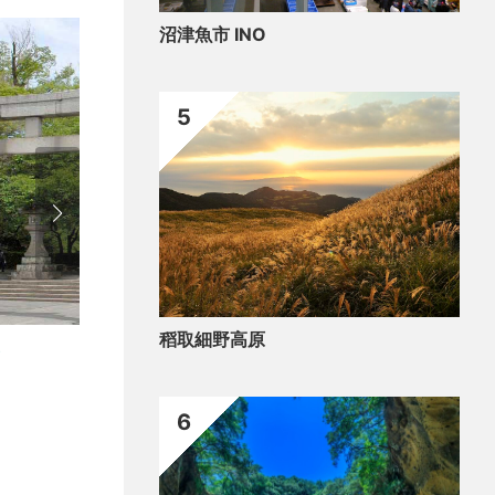
沼津魚市 INO
5
稻取細野高原
自然
三
6