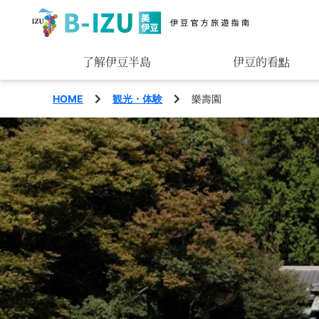
了解伊豆半島
伊豆的看點
觀賞
HOME
観光・体験
樂壽園
玩樂
品味