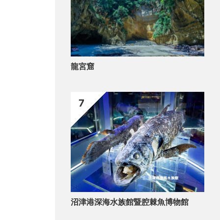
龍宮窟
7
沼津港深海水族館暨腔棘魚博物館