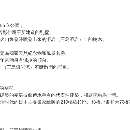
的市立公園，
松宫彰仁親王所建造的别墅。
山火山爆發時噴發出來的溶岩（三島溶岩）上的樹木。
定為國家天然紀念物和風景名勝。
年來湧泉有減少的傾向。
岩（三島熔岩流）不斷散開的景象。
王的别墅。
建築的精湛技藝傳承至今的代表性建築，和庭院融為一體。
治时代的日本主要畫家繪製的210幅紙拉門、杉板戸畫和天花板
動，並體驗騎乘小馬。