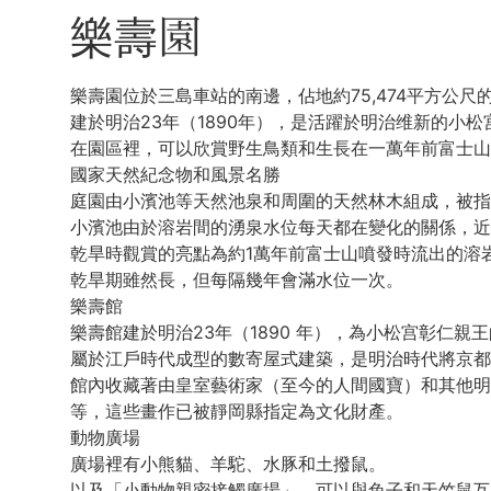
樂壽園
樂壽園位於三島車站的南邊，佔地約75,474平方公尺
建於明治23年（1890年），是活躍於明治维新的小
在園區裡，可以欣賞野生鳥類和生長在一萬年前富士
國家天然紀念物和風景名勝
庭園由小濱池等天然池泉和周圍的天然林木組成，被指
小濱池由於溶岩間的湧泉水位每天都在變化的關係，近
乾旱時觀賞的亮點為約1萬年前富士山噴發時流出的溶
乾旱期雖然長，但每隔幾年會滿水位一次。
樂壽館
樂壽館建於明治23年（1890 年），為小松宫彰仁親
屬於江戶時代成型的數寄屋式建築，是明治時代將京都
館內收藏著由皇室藝術家（至今的人間國寶）和其他明
等，這些畫作已被靜岡縣指定為文化財產。
動物廣場
廣場裡有小熊貓、羊駝、水豚和土撥鼠。
以及「小動物親密接觸廣場」，可以與兔子和天竺鼠互