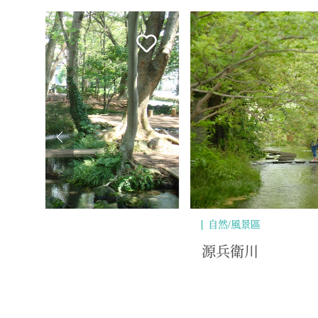
閒暇/體驗/戶外
三嶋大社