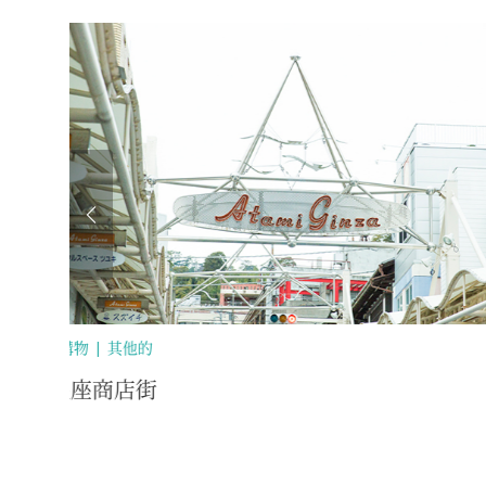
閒暇/體驗/戶外
自然/
陽光海灘