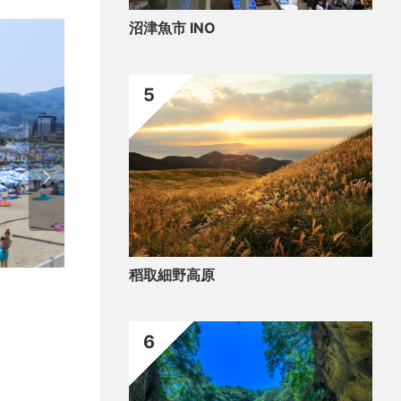
沼津魚市 INO
5
稻取細野高原
歷史/文化
閒暇
館
熱
6