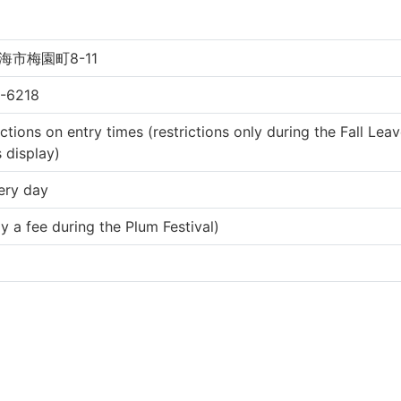
海市梅園町8-11
-6218
ctions on entry times (restrictions only during the Fall Leav
s display)
ery day
ly a fee during the Plum Festival)