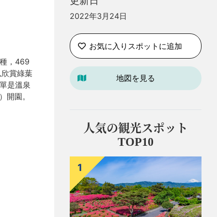
更新日
2022年3月24日
お気に入りスポットに追加
種，469
以欣賞綠葉
地図を見る
單單是溫泉
年）開園。
人気の観光スポット
TOP10
1