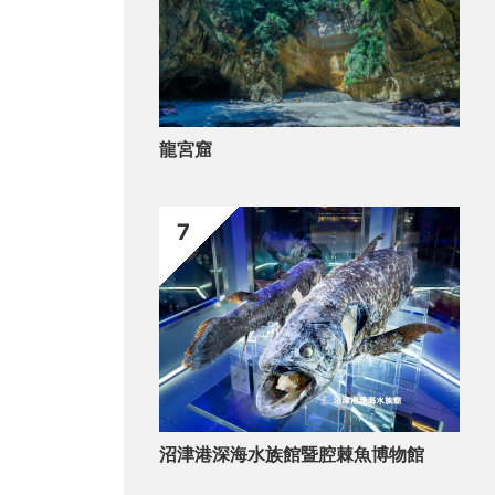
龍宮窟
7
沼津港深海水族館暨腔棘魚博物館