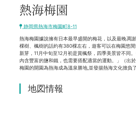
熱海梅園
静岡県熱海市梅園町8-11
熱海梅園據說擁有日本最早盛開的梅花，以及最晚凋謝的
棵樹、楓樹的話約有380棵左右，遊客可以在梅園悠閒
新芽，11月中旬至12月初是賞楓祭，四季美景皆不
內含豐富的鹽和鐵，也需要搭配適當的運動。」（出於「
梅園的開園為熱海成為溫泉勝地,並發揚熱海文化擔負
地図情報