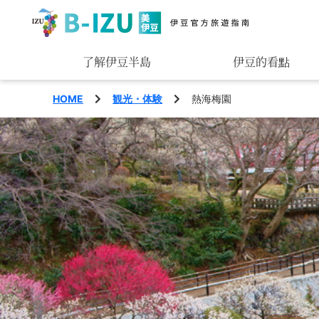
了解伊豆半島
伊豆的看點
觀賞
HOME
観光・体験
熱海梅園
玩樂
品味